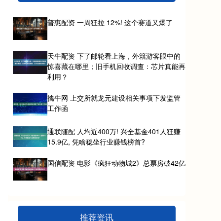
普惠配资 一周狂拉 12%! 这个赛道又爆了
天牛配资 下了邮轮看上海，外籍游客眼中的
惊喜藏在哪里；旧手机回收调查：芯片真能再
利用？
擒牛网 上交所就龙元建设相关事项下发监管
工作函
通联随配 人均近400万! 兴全基金401人狂赚
15.9亿, 凭啥稳坐行业赚钱榜首?
国信配资 电影《疯狂动物城2》总票房破42亿
推荐资讯