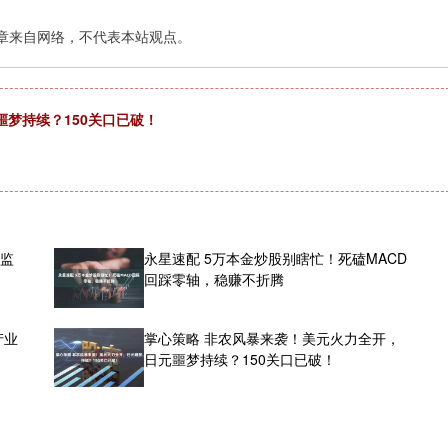
章来自网络，不代表本站观点。
梦持续？150关口已破！
发监
永星速配 5万本金炒股别瞎忙！死磕MACD
回踩零轴，稳赚不折腾
产业
掌心策略 非农风暴来袭！美元火力全开，
日元噩梦持续？150关口已破！