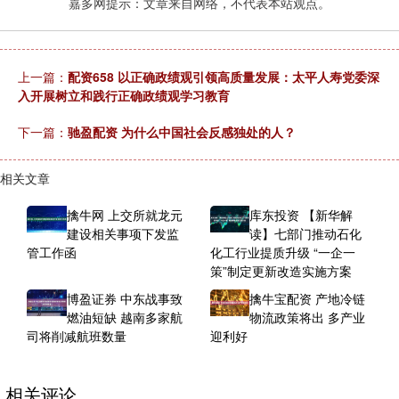
嘉多网提示：文章来自网络，不代表本站观点。
上一篇：
配资658 以正确政绩观引领高质量发展：太平人寿党委深
入开展树立和践行正确政绩观学习教育
下一篇：
驰盈配资 为什么中国社会反感独处的人？
相关文章
擒牛网 上交所就龙元
库东投资 【新华解
建设相关事项下发监
读】七部门推动石化
管工作函
化工行业提质升级 “一企一
策”制定更新改造实施方案
博盈证券 中东战事致
擒牛宝配资 产地冷链
燃油短缺 越南多家航
物流政策将出 多产业
司将削减航班数量
迎利好
相关评论