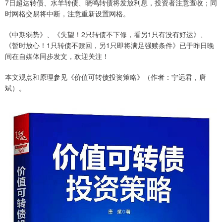
7日超达转债、水羊转债、晓鸣转债将发放利息，投资者注意查收；同
时网格交易将中断，注意重新设置网格。
《中期弱势》、《失望！2只转债不下修，看另1只有没有好运》、
《暂时放心！1只转债不赎回，另1只即将满足强赎条件》已于昨日晚
间在自媒体同步发文，欢迎关注！
本文观点和原理参见《价值可转债投资策略》（作者：宁远君，唐
斌）。