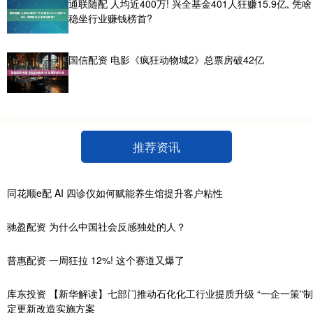
通联随配 人均近400万! 兴全基金401人狂赚15.9亿, 凭啥
稳坐行业赚钱榜首?
国信配资 电影《疯狂动物城2》总票房破42亿
推荐资讯
同花顺e配 AI 四诊仪如何赋能养生馆提升客户粘性
驰盈配资 为什么中国社会反感独处的人？
普惠配资 一周狂拉 12%! 这个赛道又爆了
库东投资 【新华解读】七部门推动石化化工行业提质升级 “一企一策”制
定更新改造实施方案