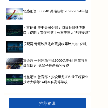
弘盛配资 300848 美瑞新材 2020-2024年报
元富证券 美中央司令部：13日起封锁伊港
口；伊朗：荒谬可笑！公布美三大“无理要求”
乐配网 青藏铁路进出藏货物累计突破1亿吨
富余通 一时冲动亏掉2000亿美金! 巴菲特自
爆黑历史, 这辈子最愚蠢的投资
德益配资 教育部：拟设黑龙江农业工程职业
技术大学等14所本科高等学校
推荐资讯