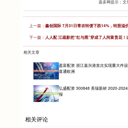
嘉多网提示：文
上一篇：
鑫创国际 7月31日青农转债下跌14%，转股溢价
下一篇：
人人配 江疏影把“红与黑”穿成了人间富贵花！
相关文章
盈富配资 浙江嘉兴港首次实现重大件
直通欧洲
弘盛配资 300848 美瑞新材 2020-202
报
相关评论