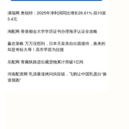
满瑞网 奥锐特：2025年净利润同比增长26.61% 拟10派
3.4元
淘配网 香港都会大学学历证书办理海牙认证全攻略
赢在策略 万万没想到，日本天皇亲自出面接待，换来的
却是奇耻大辱！高市早苗为拉拢
乐配网 青藏铁路进出藏货物累计突破1亿吨
河南配资网 乳清暴涨拷问供应链，飞鹤让中国乳蛋白“换
道领跑”