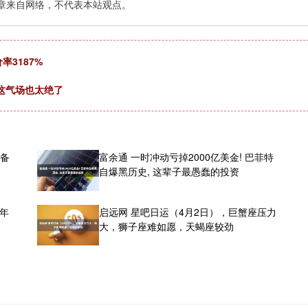
章来自网络，不代表本站观点。
率3187%
这气场也太绝了
设备
富余通 一时冲动亏掉2000亿美金! 巴菲特
自爆黑历史, 这辈子最愚蠢的投资
4年
启远网 星吧日运（4月2日），巨蟹座压力
大，狮子座难如愿，天蝎座较劲