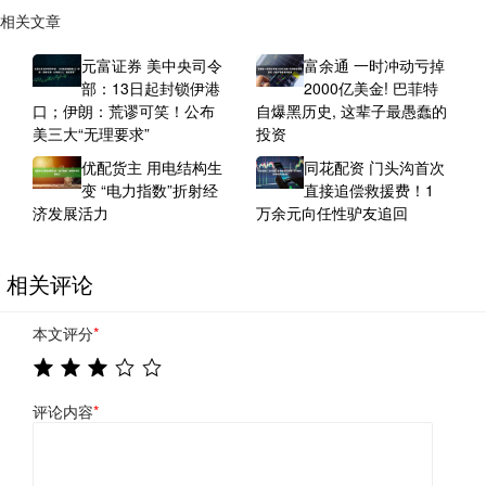
相关文章
元富证券 美中央司令
富余通 一时冲动亏掉
部：13日起封锁伊港
2000亿美金! 巴菲特
口；伊朗：荒谬可笑！公布
自爆黑历史, 这辈子最愚蠢的
美三大“无理要求”
投资
优配货主 用电结构生
同花配资 门头沟首次
变 “电力指数”折射经
直接追偿救援费！1
济发展活力
万余元向任性驴友追回
相关评论
本文评分
*
评论内容
*