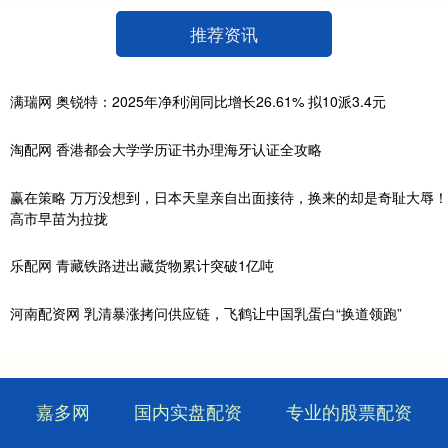
推荐资讯
满瑞网 奥锐特：2025年净利润同比增长26.61% 拟10派3.4元
淘配网 香港都会大学学历证书办理海牙认证全攻略
赢在策略 万万没想到，日本天皇亲自出面接待，换来的却是奇耻大辱！
高市早苗为拉拢
乐配网 青藏铁路进出藏货物累计突破1亿吨
河南配资网 乳清暴涨拷问供应链，飞鹤让中国乳蛋白“换道领跑”
嘉多网
国内实盘配资
专业的股票配资