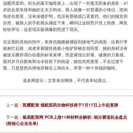
温暖而柔和。街头的露天咖啡座上，出现了一对毫无防备的身影：41
岁的女星朱珠和她的丈夫王昀佳。两人就像一对普通的小情侣，悠闲
地坐在那里，没有保镖护驾，也没有墨镜或口罩遮挡。他们的随意和
自然，被路人的手机镜头捕捉下来，瞬间让这组照片登上热搜，网友
纷纷评论：这是现实版偶像剧照进了现实。
在近期的其他街拍中，朱珠也频频被捕捉到接地气的画面：拉着行李
箱匆忙赶路，或者穿着随性骑着小电驴穿梭在胡同里。她的身材没有
被娱乐圈所谓白幼瘦的标准束缚，而是展现出舒展、健康的力量感。
面对岁月在眼角和法令纹留下的痕迹，她也坦然接受，不去过度干
预，只是悠然自得地穿梭在上海街头，享受一杯十块钱的咖啡。
嘉多网提示：文章来自网络，不代表本站观点。
上一篇：
凯耀配资 领航医药生物科技将于7月17日上午起复牌
下一篇：
银易配资网 PCB上游11种材料全解析: 细分赛道机会盘点
(附核心企业名单)