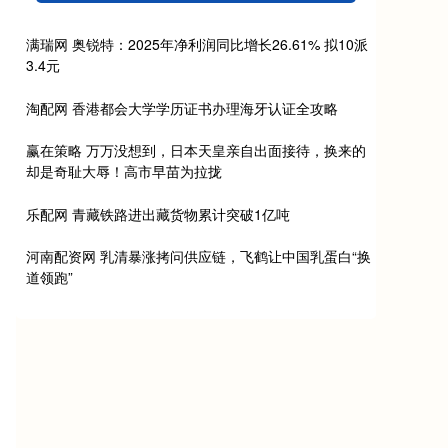
满瑞网 奥锐特：2025年净利润同比增长26.61% 拟10派
3.4元
淘配网 香港都会大学学历证书办理海牙认证全攻略
赢在策略 万万没想到，日本天皇亲自出面接待，换来的
却是奇耻大辱！高市早苗为拉拢
乐配网 青藏铁路进出藏货物累计突破1亿吨
河南配资网 乳清暴涨拷问供应链，飞鹤让中国乳蛋白“换
道领跑”