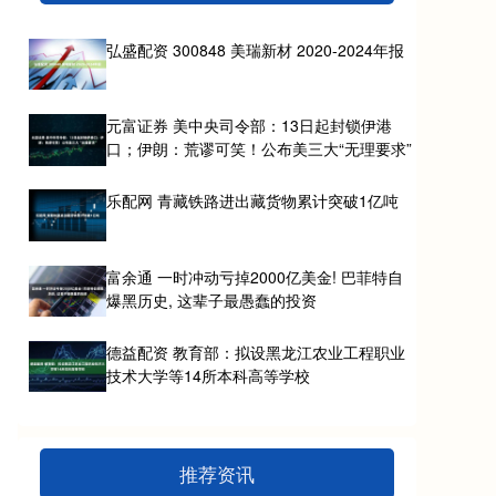
弘盛配资 300848 美瑞新材 2020-2024年报
元富证券 美中央司令部：13日起封锁伊港
口；伊朗：荒谬可笑！公布美三大“无理要求”
乐配网 青藏铁路进出藏货物累计突破1亿吨
富余通 一时冲动亏掉2000亿美金! 巴菲特自
爆黑历史, 这辈子最愚蠢的投资
德益配资 教育部：拟设黑龙江农业工程职业
技术大学等14所本科高等学校
推荐资讯