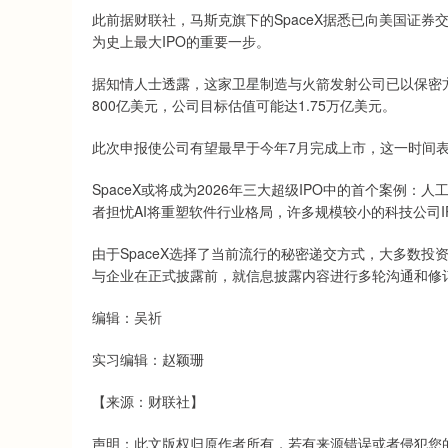
此前据财联社，马斯克旗下的SpaceX据悉已向美国证券交
为史上最大IPO的重要一步。
据知情人士透露，这家卫星制造与火箭发射公司已以保密方式
800亿美元，公司目标估值可能达1.75万亿美元。
此次申报使公司有望最早于今年7月完成上市，这一时间
SpaceX或将成为2026年三大超级IPO中的首个案例：人工
者担忧AI将重塑软件行业格局，许多规模较小的科技公司I
由于SpaceX选择了当前流行的秘密递交方式，大多数
与企业在正式披露前，就信息披露内容进行多轮沟通和修
编辑：吴祈
实习编辑：赵颖珊
【来源：财联社】
声明：此文版权归原作者所有，若有来源错误或者侵犯您