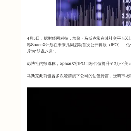
4月5日，据财经网科技，埃隆 · 马斯克常在其社交平
称SpaceX计划在未来几周启动首次公开募股（IPO），
斥为“胡说八道”。
彭博社的报道称，SpaceX将IPO目标估值提升至2万
马斯克此前也曾多次澄清旗下公司的估值传言，强调市场