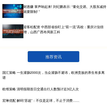
财惠赚 掌声响起来! 刘纪鹏表示: “量化交易、大股东减持
就要限制! ”
迎客松配资 中西部省份盯上“双一流”高校：重庆计划倍
增，山西广西布局新工科
推荐资讯
国汇策略 一生灌肠2000次，当众灌肠不避讳，欧洲贵族的养生有多离
谱
欧维策略 清明假期首日交通出行人数预计近3亿人次
宏琳优配 解码“苏超”：不仅是足球，不止于消费……