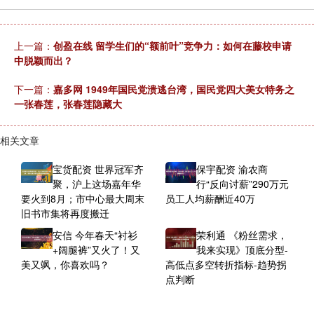
上一篇：
创盈在线 留学生们的“额前叶”竞争力：如何在藤校申请
中脱颖而出？
下一篇：
嘉多网 1949年国民党溃逃台湾，国民党四大美女特务之
一张春莲，张春莲隐藏大
相关文章
宝货配资 世界冠军齐
保宇配资 渝农商
聚，沪上这场嘉年华
行“反向讨薪”290万元
要火到8月；市中心最大周末
员工人均薪酬近40万
旧书市集将再度搬迁
安信 今年春天“衬衫
荣利通 《粉丝需求，
+阔腿裤”又火了！又
我来实现》顶底分型-
美又飒，你喜欢吗？
高低点多空转折指标-趋势拐
点判断