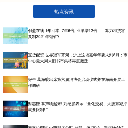
热点资讯
创盈在线 1年回本, 7年6倍, 业绩增12倍——算力租赁将
复制2021年锂矿?
宝货配资 世界冠军齐聚，沪上这场嘉年华要火到8月；市
中心最大周末旧书市集将再度搬迁
好牛 葛海蛟出席第六届消博会启动仪式并在海南开展工
作调研
财惠赚 掌声响起来! 刘纪鹏表示: “量化交易、大股东减持
就要限制! ”
迎客松配资 中西部省份盯上“双一流”高校：重庆计划倍