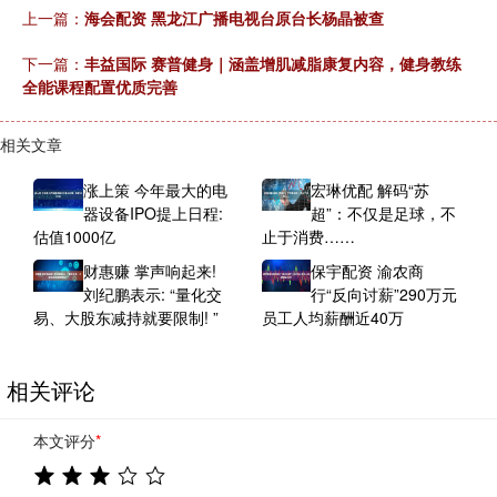
上一篇：
海会配资 黑龙江广播电视台原台长杨晶被查
下一篇：
丰益国际 赛普健身｜涵盖增肌减脂康复内容，健身教练
全能课程配置优质完善
相关文章
涨上策 今年最大的电
宏琳优配 解码“苏
器设备IPO提上日程:
超”：不仅是足球，不
估值1000亿
止于消费……
财惠赚 掌声响起来!
保宇配资 渝农商
刘纪鹏表示: “量化交
行“反向讨薪”290万元
易、大股东减持就要限制! ”
员工人均薪酬近40万
相关评论
本文评分
*